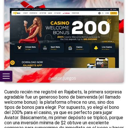
Cuando recién me registré en Rajabets, la primera sorpresa
agradable fue un generoso bono de bienvenida (el llamado
welcome bonus): la plataforma ofrece no uno, sino dos
tipos de bonos para elegir. Por supuesto, yo elegí el bono
del 200% para el casino, ya que es perfecto para jugar
Aviator. Básicamente, mi primer depósito se triplicó, porque
con una inversión mínima de $2 obtuve un excelente
comienzo para sumergirme de inmediato en el juego y hacer