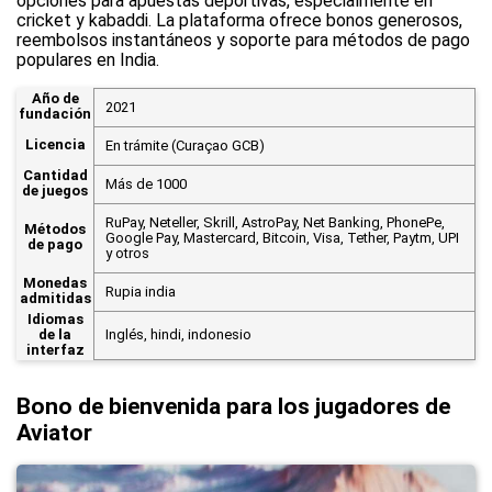
opciones para apuestas deportivas, especialmente en
cricket y kabaddi. La plataforma ofrece bonos generosos,
reembolsos instantáneos y soporte para métodos de pago
populares en India.
Año de
2021
fundación
Licencia
En trámite (Curaçao GCB)
Cantidad
Más de 1000
de juegos
RuPay, Neteller, Skrill, AstroPay, Net Banking, PhonePe,
Métodos
Google Pay, Mastercard, Bitcoin, Visa, Tether, Paytm, UPI
de pago
y otros
Monedas
Rupia india
admitidas
Idiomas
de la
Inglés, hindi, indonesio
interfaz
Bono de bienvenida para los jugadores de
Aviator