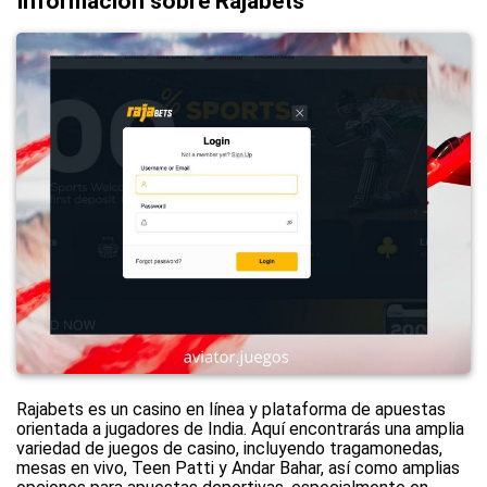
Información sobre Rajabets
Rajabets es un casino en línea y plataforma de apuestas
orientada a jugadores de India. Aquí encontrarás una amplia
variedad de juegos de casino, incluyendo tragamonedas,
mesas en vivo, Teen Patti y Andar Bahar, así como amplias