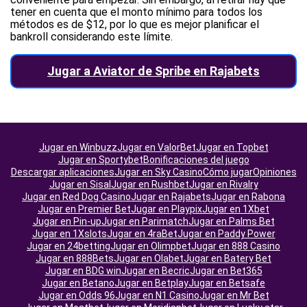
tener en cuenta que el monto mínimo para todos los
métodos es de $12, por lo que es mejor planificar el
bankroll considerando este límite.
Jugar a Aviator de Spribe en Rajabets
Jugar en Winbuzz
Jugar en ValorBet
Jugar en Topbet
Jugar en Sportybet
Bonificaciones del juego
Descargar aplicaciones
Jugar en Sky Casino
Cómo jugar
Opiniones
Jugar en Sisal
Jugar en Rushbet
Jugar en Rivalry
Jugar en Red Dog Casino
Jugar en Rajabets
Jugar en Rabona
Jugar en Premier Bet
Jugar en Playpix
Jugar en 1Xbet
Jugar en Pin-up
Jugar en Parimatch
Jugar en Palms Bet
Jugar en 1Xslots
Jugar en 4raBet
Jugar en Paddy Power
Jugar en 24betting
Jugar en Olimpbet
Jugar en 888 Casino
Jugar en 888Bets
Jugar en Olabet
Jugar en Batery Bet
Jugar en BDG win
Jugar en Becric
Jugar en Bet365
Jugar en Betano
Jugar en Betplay
Jugar en Betsafe
Jugar en Odds 96
Jugar en N1 Casino
Jugar en Mr Bet