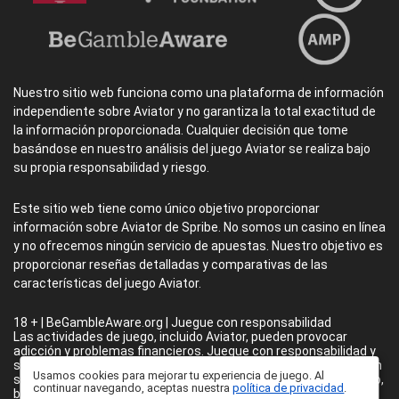
Nuestro sitio web funciona como una plataforma de información
independiente sobre Aviator y no garantiza la total exactitud de
la información proporcionada. Cualquier decisión que tome
basándose en nuestro análisis del juego Aviator se realiza bajo
su propia responsabilidad y riesgo.
Este sitio web tiene como único objetivo proporcionar
información sobre Aviator de Spribe. No somos un casino en línea
y no ofrecemos ningún servicio de apuestas. Nuestro objetivo es
proporcionar reseñas detalladas y comparativas de las
características del juego Aviator.
18 + | BeGambleAware.org | Juegue con responsabilidad
Las actividades de juego, incluido Aviator, pueden provocar
adicción y problemas financieros. Juegue con responsabilidad y
solo apueste el dinero que pueda permitirse perder. Si nota algún
Usamos cookies para mejorar tu experiencia de juego. Al
signo de comportamiento problemático relacionado con el juego,
continuar navegando, aceptas nuestra
política de privacidad
.
busque ayuda profesional inmediatamente.