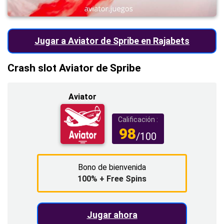
Jugar a Aviator de Spribe en Rajabets
Сrash slot Aviator de Spribe
Aviator
Calificación :
98
/100
Bono de bienvenida
100% + Free Spins
Jugar ahora