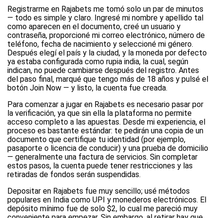
Registrarme en Rajabets me tomó solo un par de minutos
— todo es simple y claro. Ingresé mi nombre y apellido tal
como aparecen en el documento, creé un usuario y
contraseña, proporcioné mi correo electrónico, número de
teléfono, fecha de nacimiento y seleccioné mi género.
Después elegí el país y la ciudad, y la moneda por defecto
ya estaba configurada como rupia india, la cual, según
indican, no puede cambiarse después del registro. Antes
del paso final, marqué que tengo más de 18 años y pulsé el
botón Join Now — y listo, la cuenta fue creada.
Para comenzar a jugar en Rajabets es necesario pasar por
la verificación, ya que sin ella la plataforma no permite
acceso completo a las apuestas. Desde mi experiencia, el
proceso es bastante estándar: te pedirán una copia de un
documento que certifique tu identidad (por ejemplo,
pasaporte o licencia de conducir) y una prueba de domicilio
— generalmente una factura de servicios. Sin completar
estos pasos, la cuenta puede tener restricciones y las
retiradas de fondos serán suspendidas.
Depositar en Rajabets fue muy sencillo; usé métodos
populares en India como UPI y monederos electrónicos. El
depósito mínimo fue de solo $2, lo cual me pareció muy
conveniente para empezar. Sin embargo, al retirar hay que