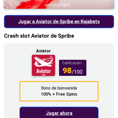
Jugar a Aviator de Spribe en Rajabets
Сrash slot Aviator de Spribe
Aviator
Calificación :
98
/100
Bono de bienvenida
100% + Free Spins
Jugar ahora