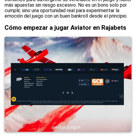
más apuestas sin riesgo excesivo. No es un bono solo por
cumplir, sino una oportunidad real para experimentar la
emoción del juego con un buen bankroll desde el principio.
Cómo empezar a jugar Aviator en Rajabets