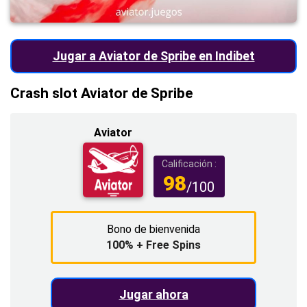
Jugar a Aviator de Spribe en Indibet
Сrash slot Aviator de Spribe
Aviator
Calificación :
98
/100
Bono de bienvenida
100% + Free Spins
Jugar ahora