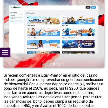
Si recién comienzas a jugar Aviator en el sitio del casino
Indibet, ¡asegúrate de aprovechar su generosa bonificación
de bienvenida! Con el primer depósito desde $1, recibes un
bono de hasta el 250%, es decir, hasta $250, que puedes
usar tanto en apuestas deportivas como en el casino,
incluyendo Aviator. Las condiciones son justas: para retirar
las ganancias del bono, debes cumplir un requisito de
apuesta de 45X, y en Aviator el 100% de las apuestas