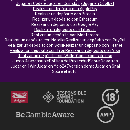
Jugar en Codere
Jugar en Coinslotty
Jugar en Coolbet
Realizar un depósito con ApplePay
Realizar un depósito con Bitcoin
Realizar un depósito con Ethereum
Realizar un depósito con Google Pay
Realizar un depósito con Litecoin
Realizar un depósito con Mastercard
Realizar un depósito con Neteller
Realizar un depósito con PayPal
Realizar un depósito con Skrill
Realizar un depósito con Tether
Realizar un depósito con Tron
Realizar un depósito con Visa
Realizar un depósito con Wallet
Condiciones de uso
Juego Responsable
Política de Privacidad
Sobre Nosotros
Jugar en 1Win
Jugar en Yolo247
Versión demo
Jugar en Snai
Sobre el autor