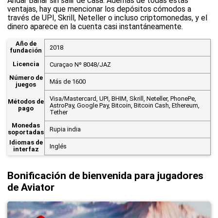
Andar Bahar sin salir de casa. Además de todas estas
ventajas, hay que mencionar los depósitos cómodos a
través de UPI, Skrill, Neteller o incluso criptomonedas, y el
dinero aparece en la cuenta casi instantáneamente.
Año de
2018
fundación
Licencia
Curaçao Nº 8048/JAZ
Número de
Más de 1600
juegos
Visa/Mastercard, UPI, BHIM, Skrill, Neteller, PhonePe,
Métodos de
AstroPay, Google Pay, Bitcoin, Bitcoin Cash, Ethereum,
pago
Tether
Monedas
Rupia india
soportadas
Idiomas de
Inglés
interfaz
Bonificación de bienvenida para jugadores
de Aviator