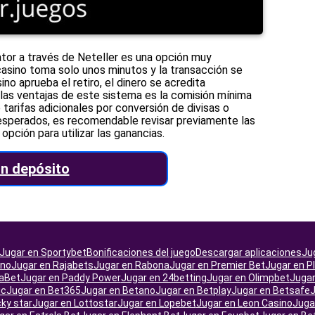
ator a través de Neteller es una opción muy
casino toma solo unos minutos y la transacción se
no aprueba el retiro, el dinero se acredita
las ventajas de este sistema es la comisión mínima
tarifas adicionales por conversión de divisas o
inesperados, es recomendable revisar previamente las
opción para utilizar las ganancias.
n depósito
Jugar en Sportybet
Bonificaciones del juego
Descargar aplicaciones
Ju
ino
Jugar en Rajabets
Jugar en Rabona
Jugar en Premier Bet
Jugar en P
raBet
Jugar en Paddy Power
Jugar en 24betting
Jugar en Olimpbet
Jugar
ic
Jugar en Bet365
Jugar en Betano
Jugar en Betplay
Jugar en Betsafe
J
ky star
Jugar en Lottostar
Jugar en Lopebet
Jugar en Leon Casino
Juga