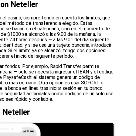
con Neteller
n el casino, siempre tengo en cuenta los límites, que
y del método de transferencia elegido. Estas
 no se basan en el calendario, sino en el momento de
io de $1000 se alcanzó a las 9:00 de la mañana, la
nte 24 horas después — a las 9:01 del día siguiente.
 identidad, y si se usa una tarjeta bancaria, introducir
nea. Si el límite ya se alcanzó, tengo dos opciones:
ar el inicio del siguiente período.
ar fondos. Por ejemplo, Rapid Transfer permite
caria — solo se necesita ingresar el IBAN y el código
ste PaysafeCash: el sistema genera un código de
cobro más cercano. Otra opción es usar SOFORT o
 la banca en línea tras iniciar sesión en tu banco.
e seguridad adicionales como códigos de un solo uso
so sea rápido y confiable.
 Neteller