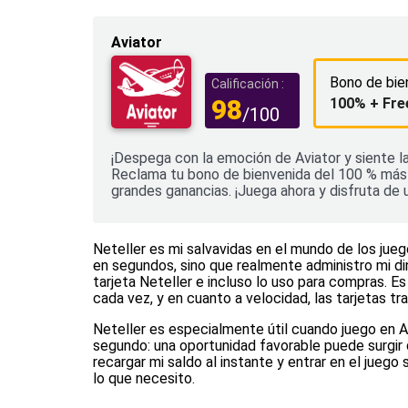
Aviator
Bono de bie
Calificación :
98
100% + Fre
/100
¡Despega con la emoción de Aviator y siente la
Reclama tu bono de bienvenida del 100 % más t
grandes ganancias. ¡Juega ahora y disfruta de 
Neteller es mi salvavidas en el mundo de los juego
en segundos, sino que realmente administro mi dine
tarjeta Neteller e incluso lo uso para compras. 
cada vez, y en cuanto a velocidad, las tarjetas t
Neteller es especialmente útil cuando juego en Av
segundo: una oportunidad favorable puede surgir 
recargar mi saldo al instante y entrar en el juego
lo que necesito.