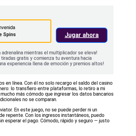
nvenida
Jugar ahora
e Spins
 adrenalina mientras el multiplicador se eleva!
iradas gratis y comienza tu aventura hacia
una experiencia llena de emoción y premios altos!
s en línea. Con él no solo recargo el saldo del casino
ro: lo transfiero entre plataformas, lo retiro a mi
Es mucho más cómodo que ingresar los datos bancarios
radicionales no se comparan.
iator. En este juego, no se puede perder ni un
de repente. Con los ingresos instantáneos, puedo
 sin esperar el pago. Cómodo, rápido y seguro — justo