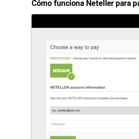
Cómo funciona Neteller para p