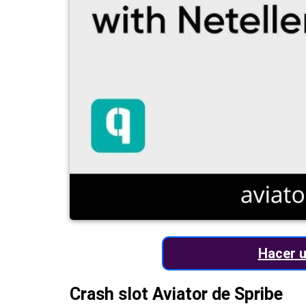
Hacer u
Сrash slot Aviator de Spribe