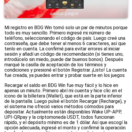
Mi registro en BDG Win tomó solo un par de minutos porque
todo es muy sencillo. Primero ingresé mi número de
teléfono, seleccionando el código de país. Luego creé una
contraseña, que debe tener al menos 6 caracteres, así que
tenlo en cuenta. La confirmé para evitar errores al iniciar
sesión y añadí un código de recomendación (si tienes uno,
introdúcelo sin miedo, puede dar buenos bonos). Después
marqué la casilla de aceptación de los términos y
condiciones y presioné el botón Registrar. ¡Listo! La cuenta
fue creada, ya puedes entrar y probar suerte en los juegos.
Recargar el saldo en BDG Win fue muy fácil y lo hice en
apenas un minuto. Primero abrí mi cuenta y hice clic en el
icono de la billetera (Wallet), que está en la parte inferior
de la pantalla. Luego pulsé el botón Recargar (Recharge), y
el sistema me ofreció varios métodos cómodos para
depositar. Actualmente están disponibles Wake UP-APP,
UPI-QRpay y la criptomoneda USDT, todos funcionan
rápido, y el depósito mínimo es de 1 dólar. Así que escogí la
opción adecuada, ingresé el monto y confirmé la operación.