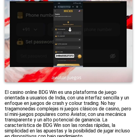
El casino online BDG Win es una plataforma de juego
orientada a usuarios de India, con una interfaz sencilla y un
enfoque en juegos de crash y colour trading. No hay
tragamonedas complejas ni juegos clásicos de casino, pero
sí mini-juegos populares como Aviator, con una mecánica
transparente y un alto potencial de ganancia. La
característica de BDG Win son las rondas rápidas, la
simplicidad en las apuestas y la posibilidad de jugar incluso
en dispositivos con bajo rendimiento.