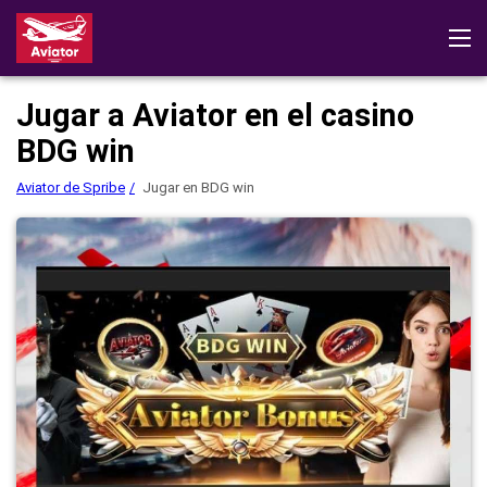
Jugar a Aviator en el casino
BDG win
Aviator de Spribe
Jugar en BDG win
Jugar al casino
Métodos de pago