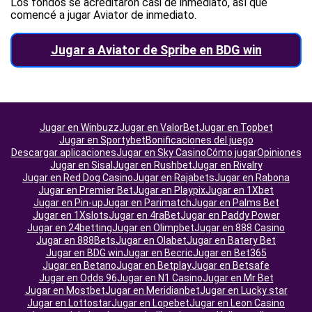
Los fondos se acreditaron casi de inmediato, así que
comencé a jugar Aviator de inmediato.
Jugar a Aviator de Spribe en BDG win
Jugar en Winbuzz
Jugar en ValorBet
Jugar en Topbet
Jugar en Sportybet
Bonificaciones del juego
Descargar aplicaciones
Jugar en Sky Casino
Cómo jugar
Opiniones
Jugar en Sisal
Jugar en Rushbet
Jugar en Rivalry
Jugar en Red Dog Casino
Jugar en Rajabets
Jugar en Rabona
Jugar en Premier Bet
Jugar en Playpix
Jugar en 1Xbet
Jugar en Pin-up
Jugar en Parimatch
Jugar en Palms Bet
Jugar en 1Xslots
Jugar en 4raBet
Jugar en Paddy Power
Jugar en 24betting
Jugar en Olimpbet
Jugar en 888 Casino
Jugar en 888Bets
Jugar en Olabet
Jugar en Batery Bet
Jugar en BDG win
Jugar en Becric
Jugar en Bet365
Jugar en Betano
Jugar en Betplay
Jugar en Betsafe
Jugar en Odds 96
Jugar en N1 Casino
Jugar en Mr Bet
Jugar en Mostbet
Jugar en Meridianbet
Jugar en Lucky star
Jugar en Lottostar
Jugar en Lopebet
Jugar en Leon Casino