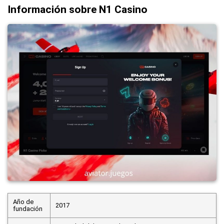
Información sobre N1 Casino
Año de
2017
fundación