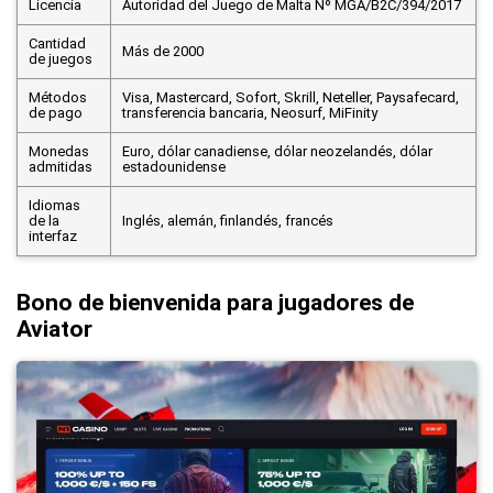
Licencia
Autoridad del Juego de Malta Nº MGA/B2C/394/2017
Cantidad
Más de 2000
de juegos
Métodos
Visa, Mastercard, Sofort, Skrill, Neteller, Paysafecard,
de pago
transferencia bancaria, Neosurf, MiFinity
Monedas
Euro, dólar canadiense, dólar neozelandés, dólar
admitidas
estadounidense
Idiomas
de la
Inglés, alemán, finlandés, francés
interfaz
Bono de bienvenida para jugadores de
Aviator