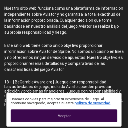
Nuestro sitio web funciona como una plataforma de información
independiente sobre Aviator y no garantiza la total exactitud de
la información proporcionada. Cualquier decisión que tome
basándose en nuestro análisis del juego Aviator se realiza bajo
su propia responsabilidad y riesgo.
Este sitio web tiene como único objetivo proporcionar
información sobre Aviator de Spribe. No somos un casino en línea
y no ofrecemos ningún servicio de apuestas. Nuestro objetivo es
proporcionar reseñas detalladas y comparativas de las
características del juego Aviator.
18 + | BeGambleAware.org | Juegue con responsabilidad
Las actividades de juego, incluido Aviator, pueden provocar
adicción y problemas financieros. Juegue con responsabilidad y
solo apueste el dinero que pueda permitirse perder. Si nota algún
Usamos cookies para mejorar tu experiencia de juego. Al
signo de comportamiento problemático relacionado con el juego,
continuar navegando, aceptas nuestra
política de privacidad
.
busque ayuda profesional inmediatamente.
Email:
info@aviator.juegos
©
https://aviator.juegos/
Aceptar