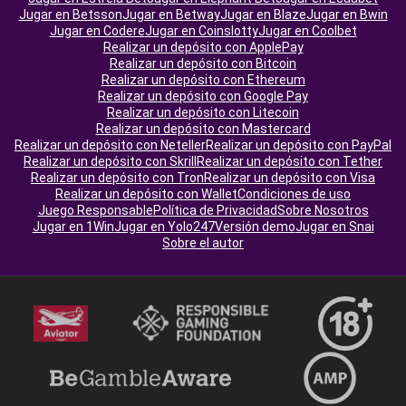
Jugar en Betsson
Jugar en Betway
Jugar en Blaze
Jugar en Bwin
Jugar en Codere
Jugar en Coinslotty
Jugar en Coolbet
Realizar un depósito con ApplePay
Realizar un depósito con Bitcoin
Realizar un depósito con Ethereum
Realizar un depósito con Google Pay
Realizar un depósito con Litecoin
Realizar un depósito con Mastercard
Realizar un depósito con Neteller
Realizar un depósito con PayPal
Realizar un depósito con Skrill
Realizar un depósito con Tether
Realizar un depósito con Tron
Realizar un depósito con Visa
Realizar un depósito con Wallet
Condiciones de uso
Juego Responsable
Política de Privacidad
Sobre Nosotros
Jugar en 1Win
Jugar en Yolo247
Versión demo
Jugar en Snai
Sobre el autor