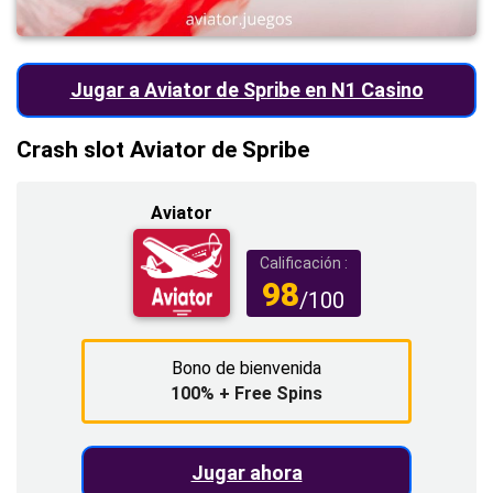
Jugar a Aviator de Spribe en N1 Casino
Сrash slot Aviator de Spribe
Aviator
Calificación :
98
/100
Bono de bienvenida
100% + Free Spins
Jugar ahora