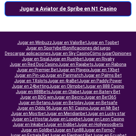
Jugar a Aviator de Spribe en N1 Casino
Jugar en Winbuzz
Jugar en ValorBet
Jugar en Topbet
Jugar en Sportybet
Bonificaciones del juego
Descargar aplicaciones
Jugar en Sky Casino
Cómo jugar
Opiniones
Jugar en Sisal
Jugar en Rushbet
Jugar en Rivalry
Jugar en Red Dog Casino
Jugar en Rajabets
Jugar en Rabona
Jugar en Premier Bet
Jugar en Playpix
Jugar en 1Xbet
Jugar en Pin-up
Jugar en Parimatch
Jugar en Palms Bet
Jugar en 1Xslots
Jugar en 4raBet
Jugar en Paddy Power
Jugar en 24betting
Jugar en Olimpbet
Jugar en 888 Casino
Jugar en 888Bets
Jugar en Olabet
Jugar en Batery Bet
Jugar en BDG win
Jugar en Becric
Jugar en Bet365
Jugar en Betano
Jugar en Betplay
Jugar en Betsafe
Jugar en Odds 96
Jugar en N1 Casino
Jugar en Mr Bet
Jugar en Mostbet
Jugar en Meridianbet
Jugar en Lucky star
Jugar en Lottostar
Jugar en Lopebet
Jugar en Leon Casino
Jugar en Inkabet
Jugar en Indibet
Jugar en Hollywoodbets
Jugar en Goldbet
Jugar en Fun88
Jugar en Fomo7
Jugar en Estrela Bet
Jugar en Elephant Bet
Jugar en Ecuabet