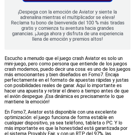
¡Despega con la emoción de Aviator y siente la
adrenalina mientras el multiplicador se eleva!
Reclama tu bono de bienvenida del 100 % más tiradas
gratis y comienza tu aventura hacia grandes
ganancias. ¡Juega ahora y disfruta de una experiencia
llena de emoción y premios altos!
Escucho a menudo que el juego crash Aviator es solo un
mini-juego, pero como persona que entiende de los juegos
crash modernos, puedo decir una cosa: es uno de los juegos
más emocionantes y bien diseñados en Fomo7. Encaja
perfectamente en el formato de apuestas rápidas y justas
con posibilidades reales de ganar. Aquí lo importante es
hacer una apuesta y retirar el dinero a tiempo antes de que
el avión despegue. ¡Esa dinámica es precisamente lo que
mantiene la emoción!
En Fomo7, Aviator está disponible con una excelente
optimización: el juego funciona de forma estable en
cualquier dispositivo, ya sea teléfono, tableta o PC. Y lo
más importante es que la honestidad está garantizada por
el sistema Provably Fair, y con un RTP del 97%, las