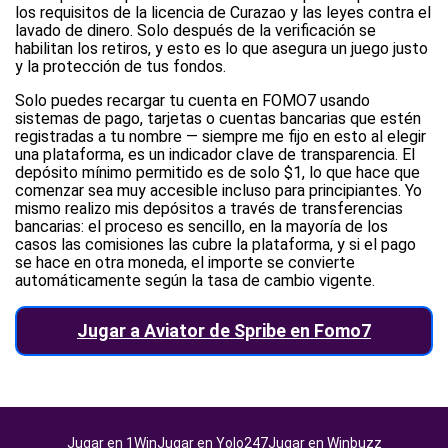
los requisitos de la licencia de Curazao y las leyes contra el
lavado de dinero. Solo después de la verificación se
habilitan los retiros, y esto es lo que asegura un juego justo
y la protección de tus fondos.
Solo puedes recargar tu cuenta en FOMO7 usando
sistemas de pago, tarjetas o cuentas bancarias que estén
registradas a tu nombre — siempre me fijo en esto al elegir
una plataforma, es un indicador clave de transparencia. El
depósito mínimo permitido es de solo $1, lo que hace que
comenzar sea muy accesible incluso para principiantes. Yo
mismo realizo mis depósitos a través de transferencias
bancarias: el proceso es sencillo, en la mayoría de los
casos las comisiones las cubre la plataforma, y si el pago
se hace en otra moneda, el importe se convierte
automáticamente según la tasa de cambio vigente.
Jugar a Aviator de Spribe en Fomo7
Jugar en 1Win
Jugar en Yolo247
Jugar en Winbuzz